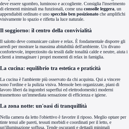
deve essere sgombro, luminoso e accogliente. Consiglia l'inserimento
di elementi minimali ma funzionali, come una
consolle leggera
, un
appendiabiti ordinato e uno
specchio ben posizionato
che amplifichi
visivamente lo spazio e rifletta la luce naturale.
Il soggiorno: il centro della convivialità
Il salotto deve comunicare calore e relax. È fondamentale disporre gli
arredi per mostrare la massima abitabilità dell'ambiente. Un divano
confortevole, impreziosito da tessili dalle tonalità calde e neutre, aiuta i
clienti a immaginare i propri momenti di relax in famiglia.
La cucina: equilibrio tra estetica e praticità
La cucina è l'ambiente più osservato da chi acquista. Qui a vincere
sono l'ordine e la pulizia visiva. Mensole ben organizzate, piani di
lavoro liberi da ingombri superflui ed elettrodomestici moderni
trasmettono un'immediata sensazione di efficienza e igiene.
La zona notte: un'oasi di tranquillità
Nella camera da letto l'obiettivo è favorire il riposo. Meglio optare per
tinte tenui alle pareti, tessuti morbidi e coordinati per il letto, e
un'illuminazione soffusa. Tende oscuranti e dettagli minimali