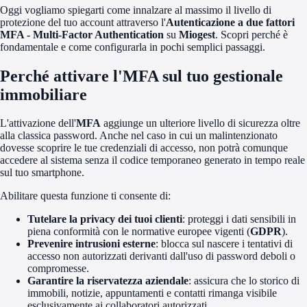
Oggi vogliamo spiegarti come innalzare al massimo il livello di
protezione del tuo account attraverso l'
Autenticazione a due fattori
MFA - Multi-Factor Authentication
su
Miogest
. Scopri perché è
fondamentale e come configurarla in pochi semplici passaggi.
Perché attivare l'MFA sul tuo gestionale
immobiliare
L'attivazione dell'
MFA
aggiunge un ulteriore livello di sicurezza oltre
alla classica password. Anche nel caso in cui un malintenzionato
dovesse scoprire le tue credenziali di accesso, non potrà comunque
accedere al sistema senza il codice temporaneo generato in tempo reale
sul tuo smartphone.
Abilitare questa funzione ti consente di:
Tutelare la privacy dei tuoi clienti
: proteggi i dati sensibili in
piena conformità con le normative europee vigenti (
GDPR
).
Prevenire intrusioni esterne
: blocca sul nascere i tentativi di
accesso non autorizzati derivanti dall'uso di password deboli o
compromesse.
Garantire la riservatezza aziendale
: assicura che lo storico di
immobili, notizie, appuntamenti e contatti rimanga visibile
esclusivamente ai collaboratori autorizzati.